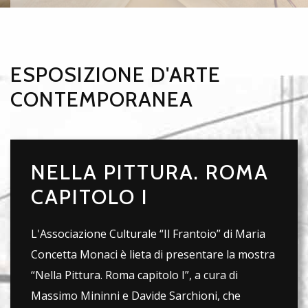
ESPOSIZIONE D'ARTE
CONTEMPORANEA
NELLA PITTURA. ROMA
CAPITOLO I
L'Associazione Culturale “Il Frantoio” di Maria
Concetta Monaci è lieta di presentare la mostra
“Nella Pittura. Roma capitolo I”, a cura di
Massimo Mininni e Davide Sarchioni, che