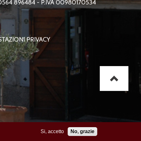
0564 896484 - P.IVA 00980170534
TAZIONI PRIVACY
Si, accetto
No, grazie