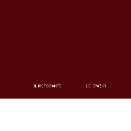
Skip to navigation
Salta al contenuto principale
IL RISTORANTE
LO SPAZIO