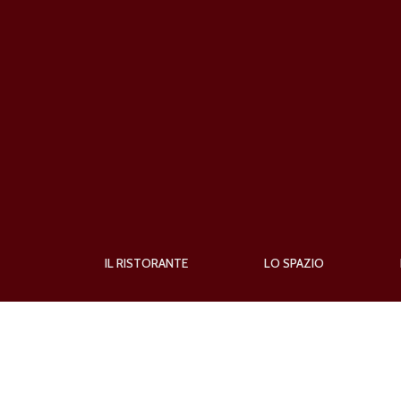
Skip to navigation
Salta al contenuto principale
IL RISTORANTE
LO SPAZIO