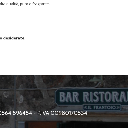
alta qualità, puro e fragrante.
lo desiderate.
0564 896484 - P.IVA 00980170534